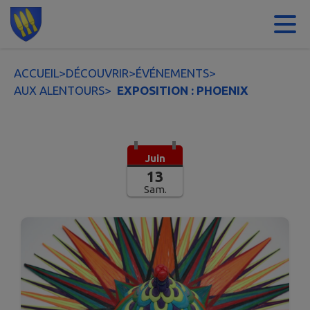
Contenu
Menu
Recherche
Pied de page
ACCUEIL
>
DÉCOUVRIR
>
ÉVÉNEMENTS
>
AUX ALENTOURS
>
EXPOSITION : PHOENIX
Juin
13
Sam.