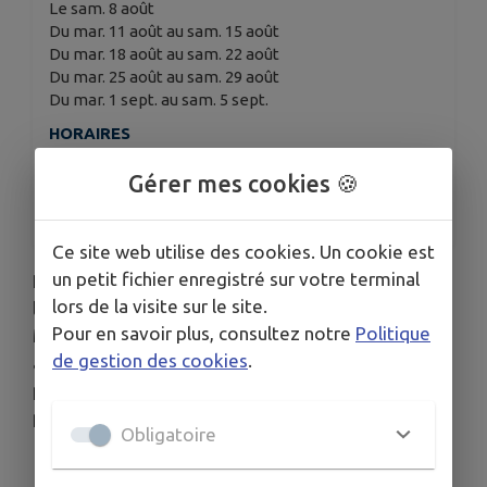
Le sam. 8 août
Du mar. 11 août au sam. 15 août
Du mar. 18 août au sam. 22 août
Du mar. 25 août au sam. 29 août
Du mar. 1 sept. au sam. 5 sept.
HORAIRES
Selon les horaires d'ouverture de la médiathèque
Gérer mes cookies 🍪
TARIFS
Gratuit
Ce site web utilise des cookies. Un cookie est
un petit fichier enregistré sur votre terminal
Présentée dans le cadre de la FEW 2026,
lors de la visite sur le site.
l’exposition Phoenix met en lumière le travail de
Pour en savoir plus, consultez notre
Politique
Mai Tabakian. Ses sculptures et œuvres picturales,
de gestion des cookies
.
aux couleurs acidulées et aux formes hybrides,
proposent une expérience esthétique onirique et
profondément sensorielle.
Obligatoire