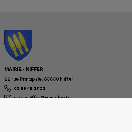
MAIRIE - NIFFER
22 rue Principale, 68680 Niffer
03 89 48 37 33
mairie.niffer@wanadoo.fr
M'Y RENDRE
www.commune-niffer.fr