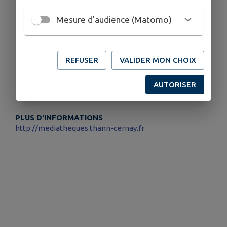
--
Mesure d'audience (Matomo)
Informations complémentaires:
Téléphone : 03 89 75 40 26
Mél :
mediatheque-cernay@cc-thann-cernay.fr
REFUSER
VALIDER MON CHOIX
Publié par Médiathèque
AUTORISER
PLUS D'INFORMATIONS
http://mediatheques.thann-cernay.fr