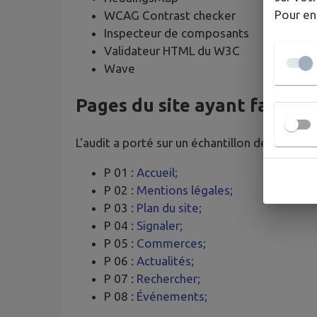
Pour en
WCAG Contrast checker
Inspecteur de composants
Validateur HTML du W3C
Wave
Pages du site ayant fait l’o
L'audit a porté sur un échantillon de 8 pages.
P 01 :
Accueil;
P 02 :
Mentions légales;
P 03 :
Plan du site;
P 04 :
Signaler;
P 05 :
Commerces;
P 06 :
Actualités;
P 07 :
Rechercher;
P 08 :
Événements;