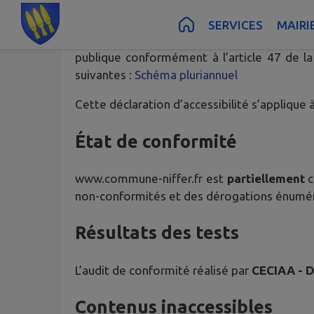
Contenu
Menu
Recherche
Pied de page
SERVICES
MAIRI
IntraMuros
, éditeur de ce site, s’engage à
publique conformément à l’article 47 de la
suivantes :
Schéma pluriannuel
Cette déclaration d’accessibilité s’applique 
État de conformité
www.commune-niffer.fr
est
partiellement
c
non-conformités et des dérogations énumér
Résultats des tests
L’audit de conformité réalisé par
CECIAA - 
Contenus inaccessibles