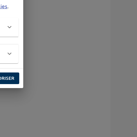
kies
.
ORISER