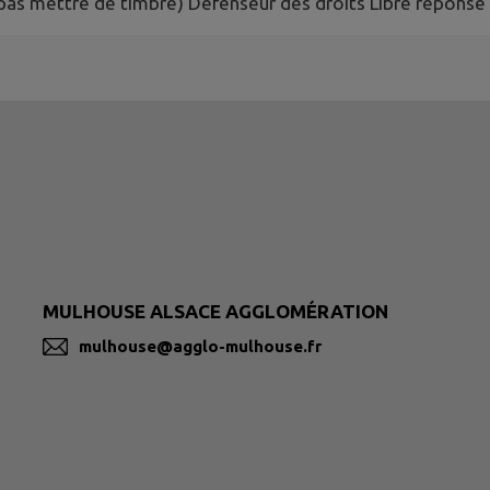
ne pas mettre de timbre) Défenseur des droits Libre répon
MULHOUSE ALSACE AGGLOMÉRATION
mulhouse@agglo-mulhouse.fr