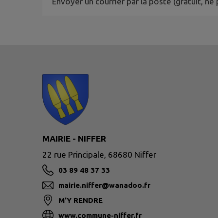
Envoyer un courrier par la poste (gratuit, 
MAIRIE - NIFFER
22 rue Principale, 68680 Niffer
03 89 48 37 33
mairie.niffer@wanadoo.fr
M'Y RENDRE
www.commune-niffer.fr