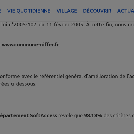
E
VIE QUOTIDIENNE
VILLAGE
DÉCOUVRIR
ACTUA
 rendre accessibles les sites internet, intranet, extranet 
 loi n°2005-102 du 11 février 2005. À cette fin, nous m
à
www.commune-niffer.fr
.
onforme avec le référentiel général d’amélioration de l’ac
ées ci-dessous.
Département SoftAccess
révèle que
98.18%
des critères 