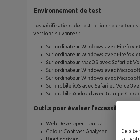
Environnement de test
Les vérifications de restitution de contenus
versions suivantes :
Sur ordinateur Windows avec Firefox 
Sur ordinateur Windows avec Firefox 
Sur ordinateur MacOS avec Safari et V
Sur ordinateur Windows avec Microsof
Sur ordinateur Windows avec Microsof
Sur mobile iOS avec Safari et VoiceOve
Sur mobile Android avec Google Chrom
Outils pour évaluer l’accessibilité
Web Developer Toolbar
Ce site 
Colour Contrast Analyser
sur votr
HeadingsMap