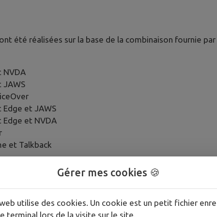
 ont été réalisées sur la base de la combinaison fournie pa
et NVDA
et JAWS
oiceOver
t Edge et JAWS
t Edge et NVDA
r
e et Talkback
Gérer mes cookies 🍪
web utilise des cookies. Un cookie est un petit fichier enre
e terminal lors de la visite sur le site.