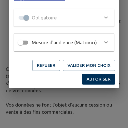
Localisation : Serveurs hébergés par AWS
France, situés en France
Obligatoire
Mission : maintenance technique, hébergement
sécurisé
Matomo: solution de mesure d'audience
Mesure d'audience (Matomo)
Localisation : Auto-hébergée
Mission : statistiques de fréquentation
anonymisées
REFUSER
VALIDER MON CHOIX
Ces prestataires sont liés par des contrats de sous-
traitance conformes à l'article 28 du RGPD et
AUTORISER
s'engagent à garantir la sécurité et la confidentialité
de vos données.
Vos données ne font l'objet d'aucune cession ou
vente à des fins commerciales.