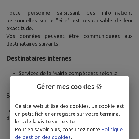
Toute personne saisissant des informations
personnelles sur le "Site" est responsable de leur
exactitude.
Vos données peuvent être communiquées aux
destinataires suivants.
Destinataires internes
Services de la Mairie compétents selon la
nature de votre demande
Gérer mes cookies 🍪
Sous-traitants et prestataires techniques
Ce site web utilise des cookies. Un cookie est
Les sous-traitants suivants peuvent accéder à vos
un petit fichier enregistré sur votre terminal
données dans le cadre strict de leurs missions :
lors de la visite sur le site.
Pour en savoir plus, consultez notre
Politique
IntraMuros SAS : édition et hébergement du
de gestion des cookies
.
site internet