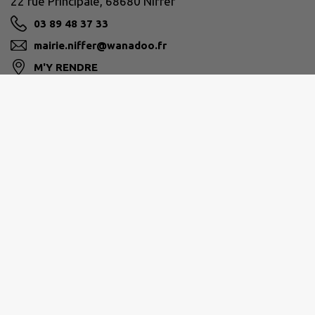
22 rue Principale, 68680 Niffer
03 89 48 37 33
mairie.niffer@wanadoo.fr
M'Y RENDRE
www.commune-niffer.fr
MULHOUSE ALSACE AGGLOMÉRATION
mulhouse@agglo-mulhouse.fr