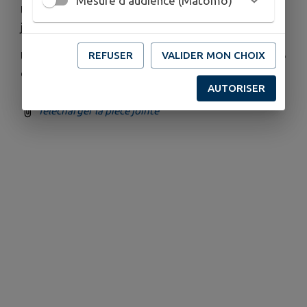
Mesure d'audience (Matomo)
Un exemplaire papier sera déposé les prochains
jours dans votre boite aux lettres.
REFUSER
VALIDER MON CHOIX
Un grand merci pour participation à cette
démarche citoyenne et solidaire !
AUTORISER
Télécharger la pièce jointe