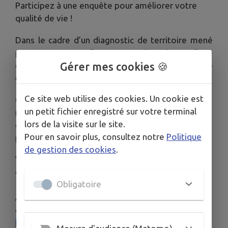
Participez à une enquête pour améliorer votre
qualité de vie !
Dans le cadre d’un diagnostic de territoire mené
par m2A et Amaelles, un questionnaire en ligne
est actuellement diffusé auprès des personnes de
Gérer mes cookies 🍪
65 ans et plus, vivant sur le territoire m2A.
Ce site web utilise des cookies. Un cookie est
Objectif : mieux comprendre vos besoins en
un petit fichier enregistré sur votre terminal
matière de loisirs, bien-être, culture et
lors de la visite sur le site.
convivialité, pour mieux adapter les services
Pour en savoir plus, consultez notre
Politique
proposés à l’avenir !
de gestion des cookies
.
Vous êtes concerné(e) et vous avez envie de
donner votre avis ?
Obligatoire
Alors répondez à ce questionnaire anonyme et
confidentiel :
https://apalib.limesurvey.net/148329?lang=fr