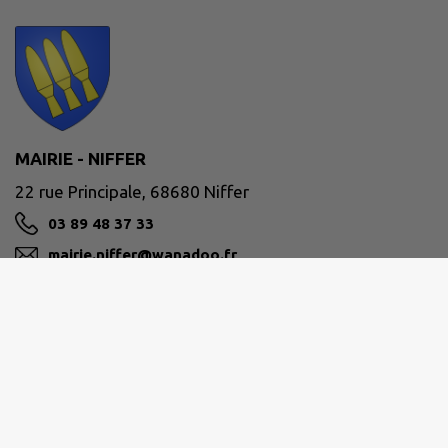
MAIRIE - NIFFER
22 rue Principale, 68680 Niffer
03 89 48 37 33
mairie.niffer@wanadoo.fr
M'Y RENDRE
www.commune-niffer.fr