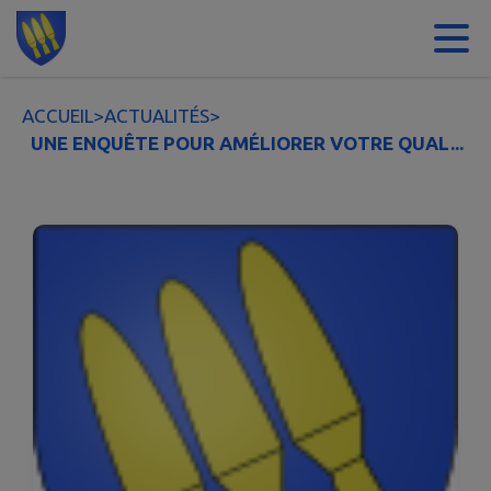
Contenu
Menu
Recherche
Pied de page
ACCUEIL
>
ACTUALITÉS
>
UNE ENQUÊTE POUR AMÉLIORER VOTRE QUAL...