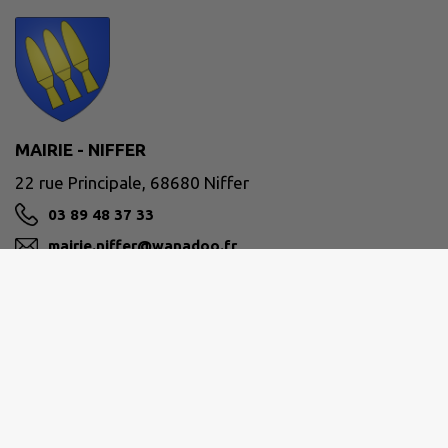
MAIRIE - NIFFER
22 rue Principale, 68680 Niffer
03 89 48 37 33
mairie.niffer@wanadoo.fr
M'Y RENDRE
www.commune-niffer.fr