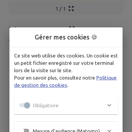
1
/
1
Vente en salle
Gérer mes cookies 🍪
Vêtements et
Brocante
Ce site web utilise des cookies. Un cookie est
un petit fichier enregistré sur votre terminal
lors de la visite sur le site.
Landser
Pour en savoir plus, consultez notre
Politique
de gestion des cookies
.
INFORMATIONS PRATIQUES
LIEU
Obligatoire
rue du Stade
DATES
Du ven. 3 oct. au dim. 12 oct.
Mesure d'audience (Matomo)