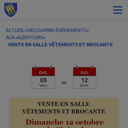
Contenu
Menu
Recherche
Pied de page
ACCUEIL
>
DÉCOUVRIR
>
ÉVÉNEMENTS
>
AUX ALENTOURS
>
VENTE EN SALLE VÊTEMENTS ET BROCANTE
Oct.
Oct.
03
12
au
Ven.
Dim.