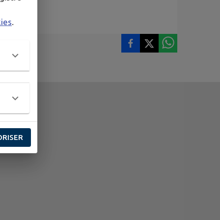
kies
.
ORISER