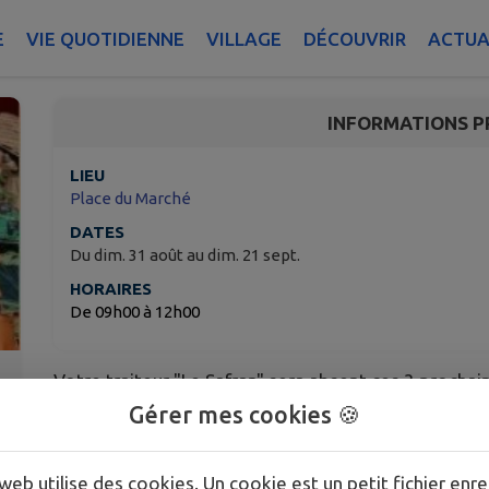
Absence de votre trait
E
VIE QUOTIDIENNE
VILLAGE
DÉCOUVRIR
ACTUA
Wentzwiller
INFORMATIONS P
LIEU
Place du Marché
DATES
Du dim. 31 août au dim. 21 sept.
HORAIRES
De 09h00 à 12h00
Votre traiteur "Le Safran" sera absent ces 3 procha
septembre.
Gérer mes cookies 🍪
Merci de votre compréhension
web utilise des cookies. Un cookie est un petit fichier enre