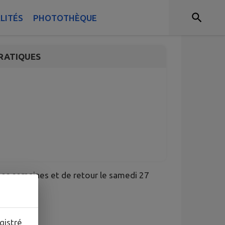
eur "Le Safran"
LITÉS
PHOTOTHÈQUE
RATIQUES
ines semaines et de retour le samedi 27
gistré