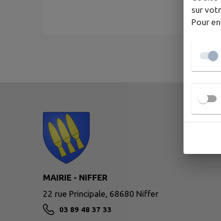
sur votr
Pour en
MAIRIE - NIFFER
22 rue Principale, 68680 Niffer
03 89 48 37 33