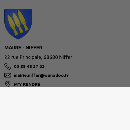
MAIRIE - NIFFER
22 rue Principale, 68680 Niffer
03 89 48 37 33
mairie.niffer@wanadoo.fr
M'Y RENDRE
www.commune-niffer.fr