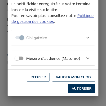
mener à bien les actions sera grandement
un petit fichier enregistré sur votre terminal
appréciée. Un grand merci !
lors de la visite sur le site.
Pour en savoir plus, consultez notre
Politique
Pour tout renseignement, n'hésitez pas à nous
de gestion des cookies
.
contacter par mail
apen.niffer@gmail.com
ou à
consulter notre page Facebook APEN Niffer (
lien
).
Obligatoire
COORDONNÉES
Mesure d'audience (Matomo)
apen.niffer@gmail.com
REFUSER
VALIDER MON CHOIX
AUTORISER