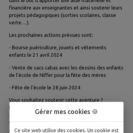
dans le but d'apporter une aide matérielle et
financière aux enseignantes et ainsi soutenir leurs
projets pédagogiques (sorties scolaires, classe
verte…).
Les prochaines actions prévues sont:
- Bourse puériculture, jouets et vêtements
enfants le 21 avril 2024
- Vente de sacs cabas avec les dessins des enfants
de l'école de Niffer pour la fête des mères
- Fête de l'école le 28 juin 2024
Vous souhaitez soutenir cette aventure ?
N'hésitez pas à adhérer à l'association (5 euros
Gérer mes cookies 🍪
annuels par membre), même si vous n’avez pas
d’enfants scolarisés à l’école de Niffer. Si vous
avez un peu de temps à y consacrer, de l'aide pour
Ce site web utilise des cookies. Un cookie est