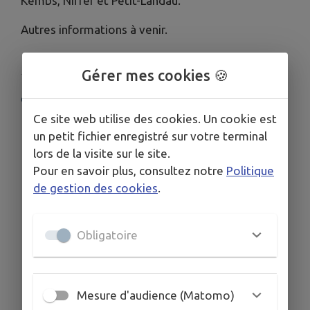
Kembs, Niffer et Petit-Landau.
Autres informations à venir.
Gérer mes cookies 🍪
COORDONNÉES
Ce site web utilise des cookies. Un cookie est
Rue de Habsheim, 68680 Niffer
un petit fichier enregistré sur votre terminal
lors de la visite sur le site.
Pour en savoir plus, consultez notre
Politique
de gestion des cookies
.
Obligatoire
Mesure d'audience (Matomo)