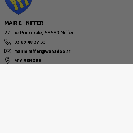
MAIRIE - NIFFER
22 rue Principale, 68680 Niffer
03 89 48 37 33
mairie.niffer@wanadoo.fr
M'Y RENDRE
www.commune-niffer.fr