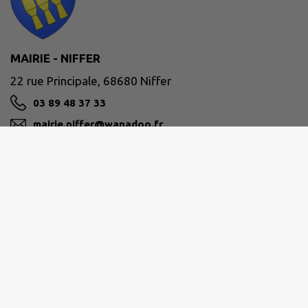
MAIRIE - NIFFER
22 rue Principale, 68680 Niffer
03 89 48 37 33
mairie.niffer@wanadoo.fr
M'Y RENDRE
www.commune-niffer.fr