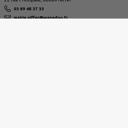
03 89 48 37 33
mairie.niffer@wanadoo.fr
M'Y RENDRE
www.commune-niffer.fr
MULHOUSE ALSACE AGGLOMÉRATION
mulhouse@agglo-mulhouse.fr