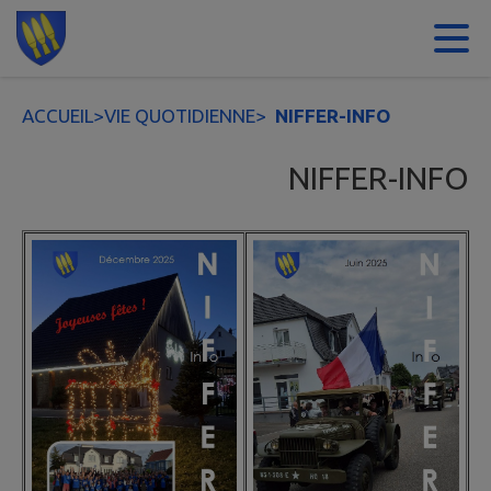
Contenu
Menu
Recherche
Pied de page
ACCUEIL
>
VIE QUOTIDIENNE
>
NIFFER-INFO
NIFFER-INFO