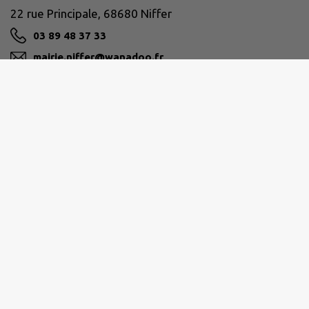
22 rue Principale, 68680 Niffer
03 89 48 37 33
mairie.niffer@wanadoo.fr
M'Y RENDRE
www.commune-niffer.fr
MULHOUSE ALSACE AGGLOMÉRATION
mulhouse@agglo-mulhouse.fr