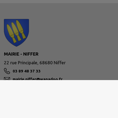
MAIRIE - NIFFER
22 rue Principale, 68680 Niffer
03 89 48 37 33
mairie.niffer@wanadoo.fr
M'Y RENDRE
www.commune-niffer.fr