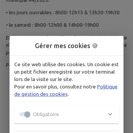
• les jours ouvrables : 8h00-12h15 & 13h30-19h30
• le samedi : 8h00-12h00 & 14h00-19h00
Et dans un souci de meilleure harmonie de voisinage
Gérer mes cookies 🍪
n'oubliez pas qu'un bruit annoncé est à moitié
pardonné !
Ce site web utilise des cookies. Un cookie est
Pour consulter l'arrêté :
Arrêté nuisances sonores
un petit fichier enregistré sur votre terminal
lors de la visite sur le site.
Pour en savoir plus, consultez notre
Politique
de gestion des cookies
.
Obligatoire