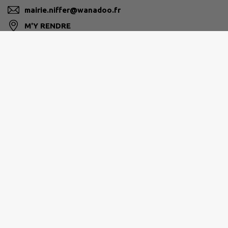
mairie.niffer@wanadoo.fr
M'Y RENDRE
www.commune-niffer.fr
MULHOUSE ALSACE AGGLOMÉRATION
mulhouse@agglo-mulhouse.fr
Site réalisé par
IntraMuros SAS
|
Mentions légales