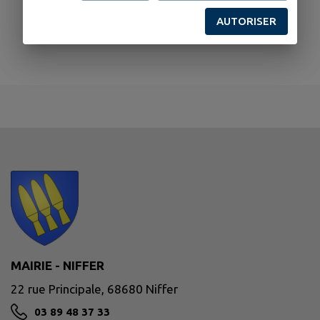
AUTORISER
MAIRIE - NIFFER
22 rue Principale, 68680 Niffer
03 89 48 37 33