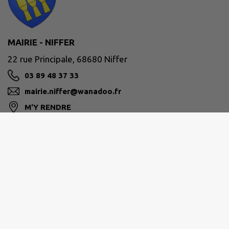
MAIRIE - NIFFER
22 rue Principale, 68680 Niffer
03 89 48 37 33
mairie.niffer@wanadoo.fr
M'Y RENDRE
www.commune-niffer.fr