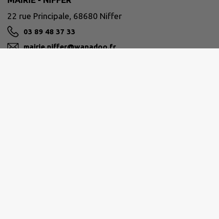
22 rue Principale, 68680 Niffer
03 89 48 37 33
mairie.niffer@wanadoo.fr
M'Y RENDRE
www.commune-niffer.fr
MULHOUSE ALSACE AGGLOMÉRATION
mulhouse@agglo-mulhouse.fr