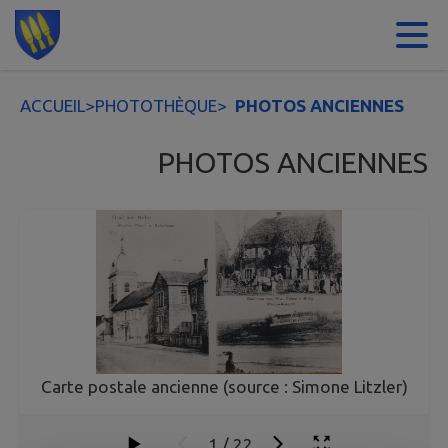
Contenu
Menu
Recherche
Pied de page
ACCUEIL
>
PHOTOTHÈQUE
>
PHOTOS ANCIENNES
PHOTOS ANCIENNES
Carte postale ancienne (source : Simone Litzler)
1
/
22