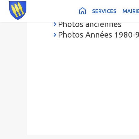
Contenu
Menu
Recherche
Pied de page
SERVICES
MAIRI
Photos du village
Photos anciennes
Photos Années 1980-