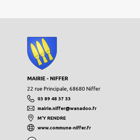
MAIRIE - NIFFER
22 rue Principale, 68680 Niffer
03 89 48 37 33
mairie.niffer@wanadoo.fr
M'Y RENDRE
www.commune-niffer.fr